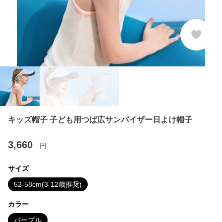
キッズ帽子 子ども用つば広サンバイザー日よけ帽子
3,660
円
サイズ
52-58cm(3-12歳推奨)
カラー
パープル