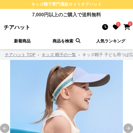
キッズ帽子
専門通販サイト
チアハット
7,000
円以上のご購入で送料無料
0
0
チアハット
新着商品
商品を検索
人気ランキング
チアハット TOP
›
キッズ 帽子の一覧
›
キッズ帽子 子ども用つば
Previous slide
Ne