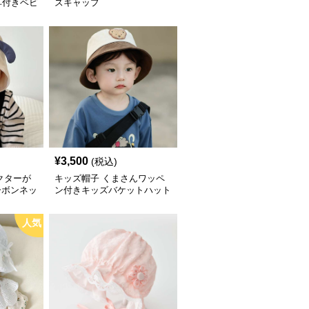
耳付きベビ
ズキャップ
cm】
¥
3,500
(税込)
クターが
キッズ帽子 くまさんワッペ
ーボンネッ
ン付きキッズバケットハット
人気