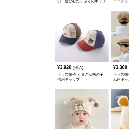
い！遊び心たっぷりのキッズ
コーデュ
キャップ｜サイズ44〜54cm
ビーキャ
で成長に合わせ調整可
¥
3,920
¥
3,380
(税込)
キッズ帽子 くまさん柄の子
キッズ帽
供用キャップ
ん用キャ
キャップ