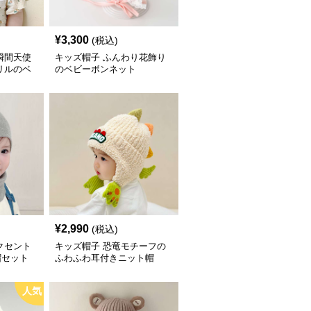
¥
3,300
(税込)
瞬間天使
キッズ帽子 ふんわり花飾り
リルのベ
のベビーボンネット
お宮参り・
生児〜ベ
円（税込）
¥
2,990
(税込)
クセント
キッズ帽子 恐竜モチーフの
帽セット
ふわふわ耳付きニット帽
人気