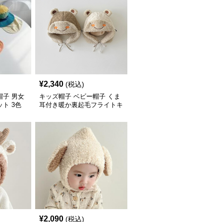
¥
2,340
(税込)
帽子 男女
キッズ帽子 ベビー帽子 くま
ト 3色
耳付き暖か裏起毛フライトキ
ャップ
¥
2,090
(税込)