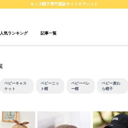
キッズ帽子
専門通販サイト
チアハット
人気ランキング
記事一覧
覧
ベビーキャス
ベビーニッ
ベビーベレ
ベビー麦わ
ケット
ト帽
ー帽
ら帽子