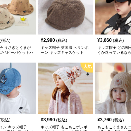
¥
2,990
¥
3,660
(税込)
(税込)
(税込)
子 うさぎとくまが
キッズ帽子 英国風 ヘリンボ
キッズ帽子 どの帽
♡ベビーバケットハ
ーン キッズキャスケット
うか迷っているな
気性◎コーデュロイ
王道キッズ向けカ
–48cm】
ゴキャップ【46–5
人気
に合わせ調整可能
¥
3,990
¥
3,760
(税込)
(税込)
(税込)
イン キッズ帽子｜
キッズ帽子 もこもこポンポ
もこもこくまさん