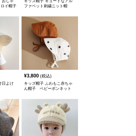
 おしゃ
キッズ帽子 キュートなアル
ュロイ帽子
ファベット刺繍ニット帽
帽子
¥
3,800
(税込)
け日よけ
キッズ帽子 ふわもこ赤ちゃ
ん帽子 ベビーボンネット