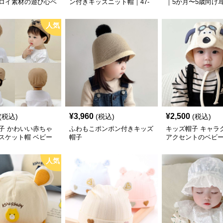
ロイ素材の遊び心ベ
ン付きキッズニット帽｜47-
｜5か月〜5歳向け
ップ
52 cm／1〜6歳対応の防寒ベ
ーニット帽【42–50
ビーニット帽
人気
¥
3,960
¥
2,500
(税込)
(税込)
(税込)
子 かわいい赤ちゃ
ふわもこポンポン付きキッズ
キッズ帽子 キャラ
スケット帽 ベビー
帽子
アクセントのベビ
ト
人気