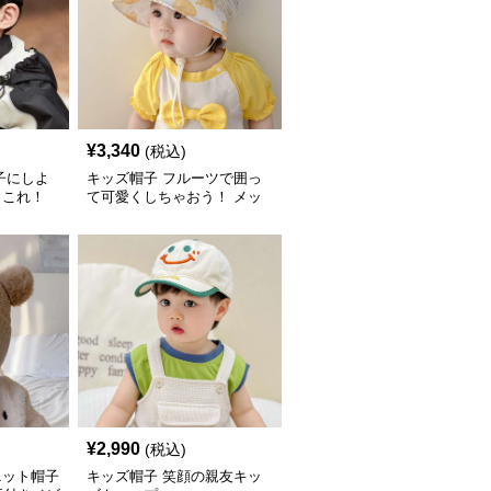
¥
3,340
(税込)
子にしよ
キッズ帽子 フルーツで囲っ
らこれ！
て可愛くしちゃおう！ メッ
ジュアルロ
シュフルーツ帽子 ベビーキ
4cm・成長
ャップ
】
¥
2,990
(税込)
ニット帽子
キッズ帽子 笑顔の親友キッ