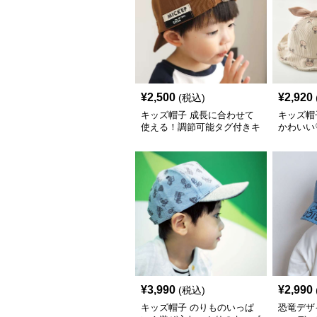
¥
2,500
¥
2,920
(税込)
キッズ帽子 成長に合わせて
キッズ帽
使える！調節可能タグ付きキ
かわいい
ッズキャップ｜46–52cm
ット｜通
素材【46
¥
3,990
¥
2,990
(税込)
キッズ帽子 のりものいっぱ
恐竜デザ