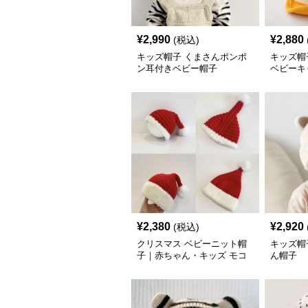
¥
2,990
¥
2,880
(税込)
キッズ帽子 くまさんポンポ
キッズ帽
ン耳付きベビー帽子
ベビーキ
¥
2,380
¥
2,920
(税込)
クリスマス ベビーニット帽
キッズ帽
子｜赤ちゃん・キッズ モコ
ん帽子
モコポンポン 防寒 サンタ風
6ヶ月〜3歳対応（S・Mサイ
ズ）