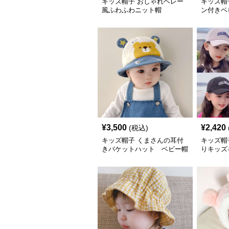
キッズ帽子 おしゃれベレー
キッズ帽
風ふわふわニット帽
ン付きベ
¥
3,500
¥
2,420
(税込)
キッズ帽子 くまさんの耳付
キッズ帽
きバケットハット ベビー帽
りキッズ
子