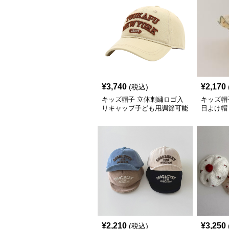
¥
3,740
¥
2,170
(税込)
キッズ帽子 立体刺繍ロゴ入
キッズ帽
りキャップ子ども用調節可能
日よけ帽
色
¥
2,210
¥
3,250
(税込)