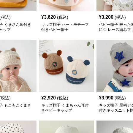
¥
3,620
¥
3,200
(税込)
(税込)
(税込)
子 くまさん耳付き
キッズ帽子 ハートモチーフ
ベビー帽子 被った
ャップ
付きベビー帽子
に♡ レース編みフ
ビーボンネット｜
お出かけ用にも 新
ビーサイズ3,200
¥
2,920
¥
3,990
(税込)
(税込)
(税込)
子 もこもこくまさ
キッズ帽子 くまちゃん耳付
キッズ帽子 星柄ア
きベビーキャップ
付きキッズニット