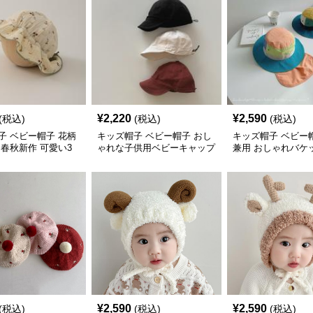
¥
2,220
¥
2,590
(税込)
(税込)
(税込)
子 ベビー帽子 花柄
キッズ帽子 ベビー帽子 おし
キッズ帽子 ベビー
 春秋新作 可愛い3
ゃれな子供用ベビーキャップ
兼用 おしゃれバケッ
5色展開
展開
¥
2,590
¥
2,590
(税込)
(税込)
(税込)