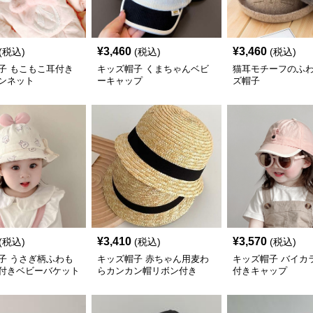
¥
3,460
¥
3,460
(税込)
(税込)
(税込)
子 もこもこ耳付き
キッズ帽子 くまちゃんベビ
猫耳モチーフのふ
ンネット
ーキャップ
ズ帽子
¥
3,410
¥
3,570
(税込)
(税込)
(税込)
子 うさぎ柄ふわも
キッズ帽子 赤ちゃん用麦わ
キッズ帽子 バイカ
付きベビーバケット
らカンカン帽リボン付き
付きキャップ