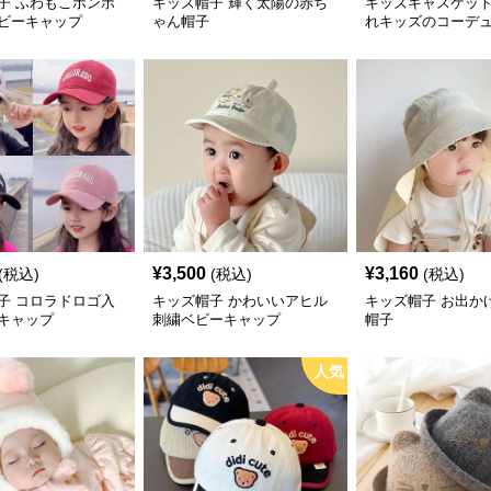
子 ふわもこポンポ
キッズ帽子 輝く太陽の赤ち
キッズキャスケット
ビーキャップ
ゃん帽子
れキッズのコーデ
ベビー帽子 キッズ
¥
3,500
¥
3,160
(税込)
(税込)
(税込)
子 コロラドロゴ入
キッズ帽子 かわいいアヒル
キッズ帽子 お出か
キャップ
刺繍ベビーキャップ
帽子
人気