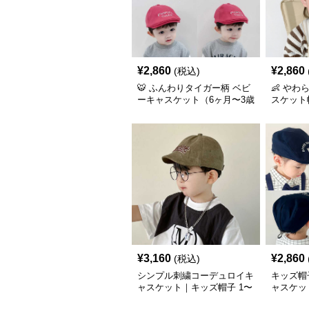
¥
2,860
¥
2,860
(税込)
🐯 ふんわりタイガー柄 ベビ
👶 やわ
ーキャスケット（6ヶ月〜3歳
スケット帽
／46–50cm）
M：48–5
¥
3,160
¥
2,860
(税込)
シンプル刺繍コーデュロイキ
キッズ帽
ャスケット｜キッズ帽子 1〜
ャスケッ
5歳向け
（頭囲 4