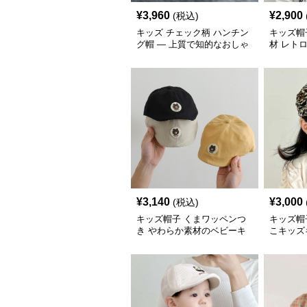
¥
3,960
¥
2,900
(税込)
キッズ チェック柄 ハンチン
キッズ帽
グ帽 — 上質で知的なおしゃ
材 レト
れ
¥
3,140
¥
3,000
(税込)
キッズ帽子 くまワッペンつ
キッズ帽
き やわらか素材のベビーキ
こキッズ
ャスケット