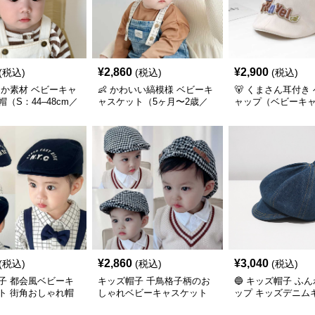
¥
2,860
¥
2,900
(税込)
(税込)
(税込)
らか素材 ベビーキャ
👶 かわいい縞模様 ベビーキ
🐻 くまさん耳付き
（S：44–48cm／
ャスケット（5ヶ月〜2歳／
ャップ（ベビーキ
0cm）
44–48 cm）
／45-50 cm）
¥
2,860
¥
3,040
(税込)
(税込)
(税込)
子 都会風ベビーキ
キッズ帽子 千鳥格子柄のお
🔵 キッズ帽子 ふ
ト 街角おしゃれ帽
しゃれベビーキャスケット
ップ キッズデニム
6‑49cm／1〜3歳目
（頭囲 46–49cm／1〜3歳）
ット