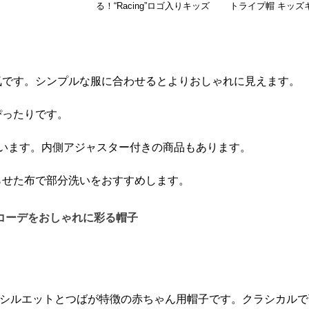
る！“Racing”ロゴ入りキッズ
トライプ帽 キッズ
キャスケット帽｜48–
ット
54cm【2–10歳】
人気です。シンプルな服に合わせるとよりおしゃれに見えます。
ぴったりです。
しています。内側アジャスター付きの商品もあります。
湿らせた布で部分洗いをおすすめします。
コーデをおしゃれに彩る帽子
シルエットとつばが特徴の赤ちゃん用帽子です。クラシカルで