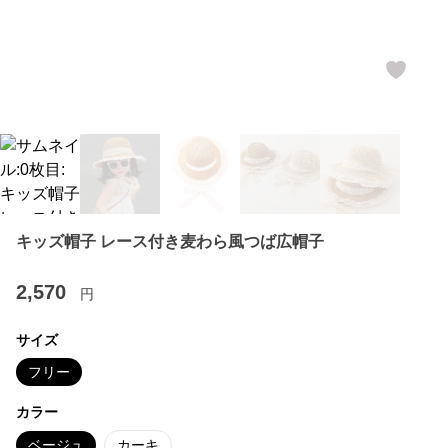
キッズ帽子 レース付き麦わら風つば広帽子
2,570
円
サイズ
フリー
カラー
ベージュ
カーキ