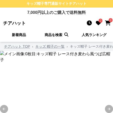
キッズ帽子
専門通販サイト
チアハット
7,000
円以上のご購入で送料無料
0
0
チアハット
新着商品
商品を検索
人気ランキング
チアハット TOP
›
キッズ 帽子の一覧
›
キッズ帽子 レース付き麦
Previous slide
Ne