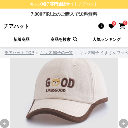
キッズ帽子
専門通販サイト
チアハット
7,000
円以上のご購入で送料無料
0
0
チアハット
新着商品
商品を検索
人気ランキング
チアハット TOP
›
キッズ 帽子の一覧
›
キッズ帽子 くまさんワッ
Previous slide
Ne