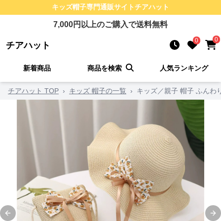
キッズ帽子
専門通販サイト
チアハット
7,000
円以上のご購入で送料無料
0
0
チアハット
新着商品
商品を検索
人気ランキング
チアハット TOP
›
キッズ 帽子の一覧
›
キッズ／親子 帽子 ふん
Previous slide
Ne