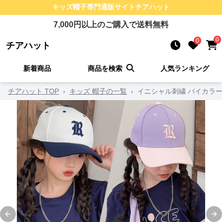
キッズ帽子
専門通販サイト
チアハット
7,000
円以上のご購入で送料無料
0
0
チアハット
新着商品
商品を検索
人気ランキング
チアハット TOP
›
キッズ 帽子の一覧
›
イニシャル刺繍 バイカラー
Previous slide
Ne