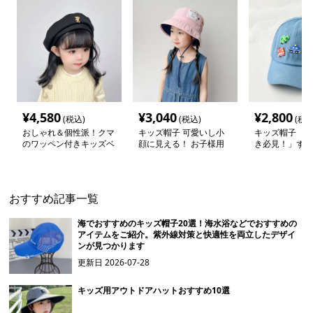
¥
4,580
¥
3,040
¥
2,800
(税込)
(税込)
(税込
おしゃれ＆個性派！クマ
キッズ帽子 可愛いし小
キッズ帽子 「
のワッペン付きキッズベ
顔に見える！ お子様用
き必見！」ずっ
レー帽｜48–58cm
リボン付きバケットハッ
がるキッズ乗り
ト｜安心のあご紐付き
ャップ｜チアハ
おすすめ記事一覧
海でおすすめのキッズ帽子20選！海水浴などでおすすめの
アイテムをご紹介。紫外線対策と快適性を両立したデザイ
ンが見つかります
更新日
2026-07-28
キッズ用アウトドアハットおすすめ10選