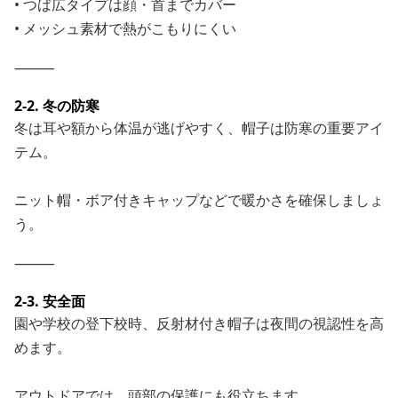
• つば広タイプは顔・首までカバー
• メッシュ素材で熱がこもりにくい
⸻
2-2. 冬の防寒
冬は耳や額から体温が逃げやすく、帽子は防寒の重要アイ
テム。
ニット帽・ボア付きキャップなどで暖かさを確保しましょ
う。
⸻
2-3. 安全面
園や学校の登下校時、反射材付き帽子は夜間の視認性を高
めます。
アウトドアでは、頭部の保護にも役立ちます。