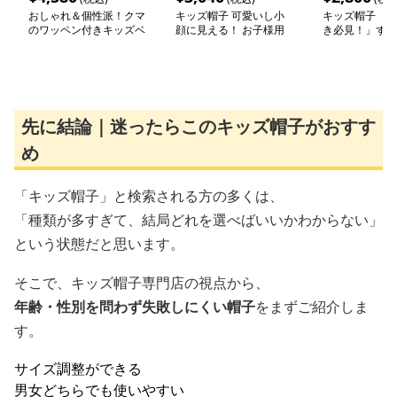
おしゃれ＆個性派！クマ
キッズ帽子 可愛いし小
キッズ帽子 「
のワッペン付きキッズベ
顔に見える！ お子様用
き必見！」ずっ
レー帽｜48–58cm
リボン付きバケットハッ
がるキッズ乗り
ト｜安心のあご紐付き
ャップ｜チアハ
先に結論｜迷ったらこのキッズ帽子がおすす
め
「キッズ帽子」と検索される方の多くは、
「種類が多すぎて、結局どれを選べばいいかわからない」
という状態だと思います。
そこで、キッズ帽子専門店の視点から、
年齢・性別を問わず失敗しにくい帽子
をまずご紹介しま
す。
サイズ調整ができる
男女どちらでも使いやすい