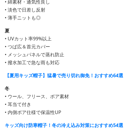
• 綿素材・通気性良し
• 淡色で日差し反射
• 薄手ニットも◎
夏
• UVカット率99%以上
• つば広＆首元カバー
• メッシュパネルで蒸れ防止
• 撥水加工で急な雨も対応
【夏用キッズ帽子】猛暑で売り切れ御免！おすすめ64選
冬
• ウール、フリース、ボア素材
• 耳当て付き
• 内側ボア仕様で保温性UP
キッズ向け防寒帽子！冬の冷え込み対策におすすめ54選