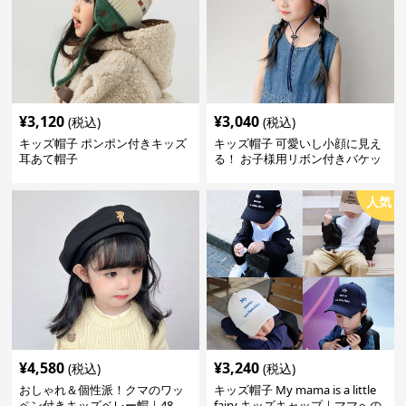
¥
3,120
¥
3,040
(税込)
(税込)
キッズ帽子 ポンポン付きキッズ
キッズ帽子 可愛いし小顔に見え
耳あて帽子
る！ お子様用リボン付きバケッ
トハット｜安心のあご紐付き
人気
¥
4,580
¥
3,240
(税込)
(税込)
おしゃれ＆個性派！クマのワッ
キッズ帽子 My mama is a little
ペン付きキッズベレー帽｜48–
fairy キッズキャップ｜ママへの