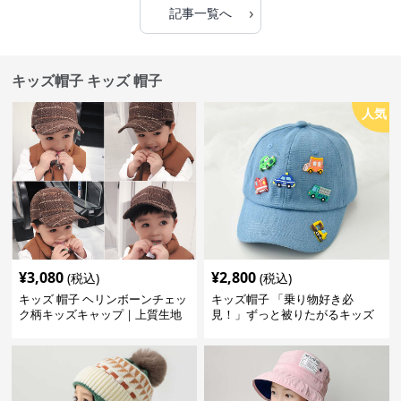
›
記事一覧へ
キッズ帽子 キッズ 帽子
人気
¥
3,080
¥
2,800
(税込)
(税込)
キッズ 帽子 ヘリンボーンチェッ
キッズ帽子 「乗り物好き必
ク柄キッズキャップ｜上質生地
見！」ずっと被りたがるキッズ
＆格子柄で秋冬コーデにぴった
乗り物デコキャップ｜チアハッ
り
ト