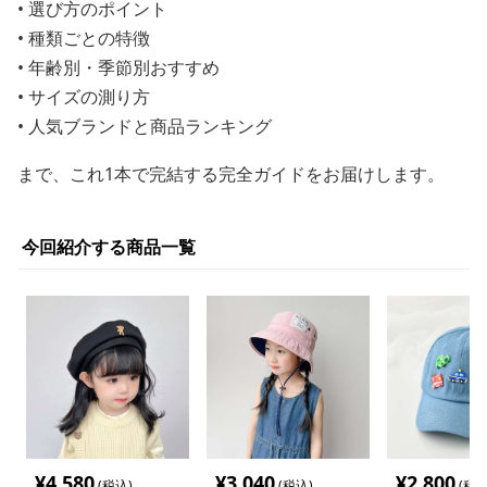
• 選び方のポイント
• 種類ごとの特徴
• 年齢別・季節別おすすめ
• サイズの測り方
• 人気ブランドと商品ランキング
まで、これ1本で完結する完全ガイドをお届けします。
今回紹介する商品一覧
¥
4,580
¥
3,040
¥
2,800
(税込)
(税込)
(税込