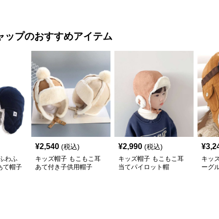
ャップ
のおすすめアイテム
¥
2,540
¥
2,990
¥
3,2
(税込)
(税込)
ふわふ
キッズ帽子 もこもこ耳
キッズ帽子 もこもこ耳
キッ
あて帽子
あて付き子供用帽子
当てパイロット帽
ーグ
ップ）
ット