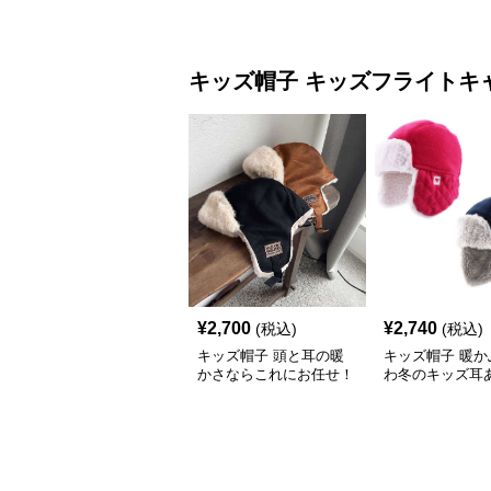
キッズ帽子
キッズフライトキ
¥
2,700
¥
2,740
(税込)
(税込)
キッズ帽子 頭と耳の暖
キッズ帽子 暖か
かさならこれにお任せ！
わ冬のキッズ耳
もこもこ耳あて付きフラ
（フライトキャ
イトキャップ【51-58
cm・5歳〜】