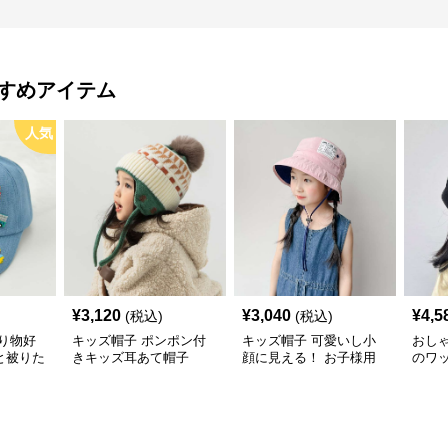
すめアイテム
人気
¥
3,120
¥
3,040
¥
4,5
(税込)
(税込)
り物好
キッズ帽子 ポンポン付
キッズ帽子 可愛いし小
おし
と被りた
きキッズ耳あて帽子
顔に見える！ お子様用
のワ
物デコキ
リボン付きバケットハッ
レー帽
ット
ト｜安心のあご紐付き