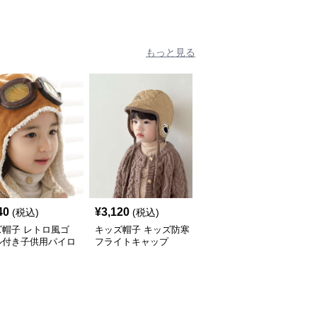
もっと見る
40
¥
3,120
¥
4,500
(税込)
(税込)
(税込)
ズ帽子 レトロ風ゴ
キッズ帽子 キッズ防寒
キッズ帽子 冬のお子様
ル付き子供用パイロ
フライトキャップ
用あったかパイロット帽
帽
耳当て付き帽子