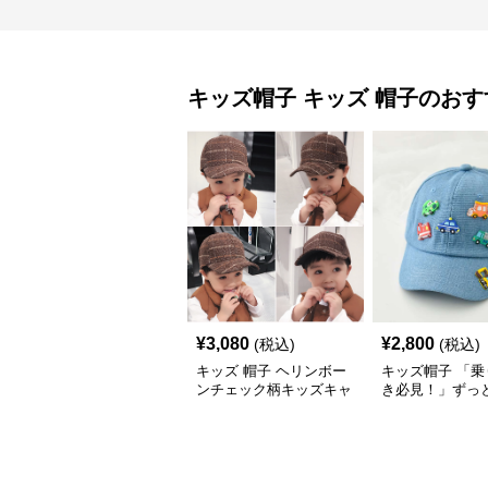
キッズ帽子
キッズ 帽子
のおす
¥
3,080
¥
2,800
(税込)
(税込)
キッズ 帽子 ヘリンボー
キッズ帽子 「乗
ンチェック柄キッズキャ
き必見！」ずっ
ップ｜上質生地＆格子柄
がるキッズ乗り
で秋冬コーデにぴったり
ャップ｜チアハ