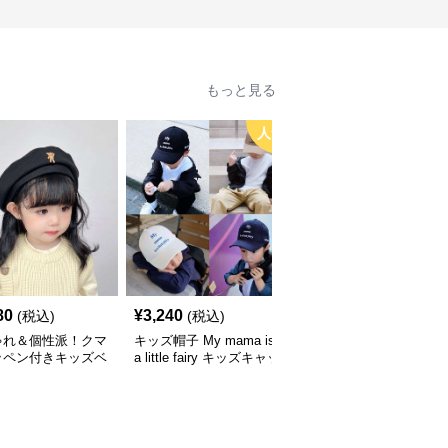
もっと見る
人気
80
¥
3,240
¥
3,660
(税込)
(税込)
(税込)
ゃれ＆個性派！クマ
キッズ帽子 My mama is
キッズ帽子 紫外線＆風
ッペン付きキッズベ
a little fairy キッズキャッ
対策に最適！メッシュ×
｜48–58cm
プ｜ママへの愛をこめた
広つばのキッズアウトド
遊び心キャップ【48–52
アハット【55-58cm／6
cm】
～15歳】