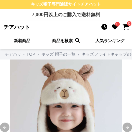
キッズ帽子
専門通販サイト
チアハット
7,000
円以上のご購入で送料無料
0
0
チアハット
新着商品
商品を検索
人気ランキング
チアハット TOP
›
キッズ 帽子の一覧
›
キッズフライトキャップの
Previous slide
Ne