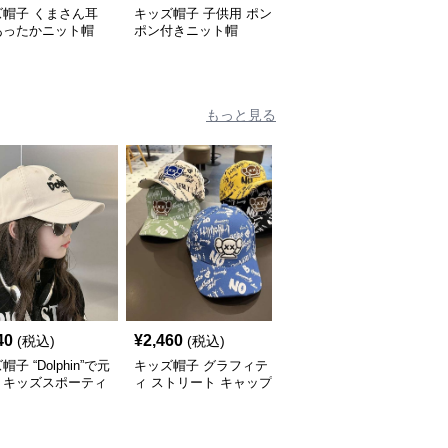
ズ帽子 くまさん耳
キッズ帽子 子供用 ポン
キッズ帽子 冬のお出か
あったかニット帽
ポン付きニット帽
けに最適！ケーブル編み
イヤーフラップ付きキッ
ズニット帽【48–54cm／
2〜8歳】
もっと見る
40
¥
2,460
¥
2,500
(税込)
(税込)
(税込)
子 “Dolphin”で元
キッズ帽子 グラフィテ
キッズ帽子 こんなに子
！キッズスポーティ
ィ ストリート キャップ
供に似合うアートキャッ
ップ｜サイズ調整可
プは他にある！？ キッ
量設計
ズ落書き風アートキャッ
プ｜個性派キッズに大人