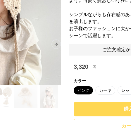
ように可愛く愛おしい存在に
シンプルながらも存在感のあ
を演出します。
お子様のファッションに欠か
シーンで活躍します。
Next slide
ご注文確定か
3,320
円
カラー
ピンク
カーキ
レッ
購
カー