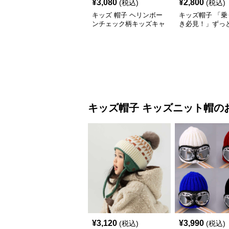
¥
3,080
¥
2,800
(税込)
(税込)
キッズ 帽子 ヘリンボー
キッズ帽子 「乗
ンチェック柄キッズキャ
き必見！」ずっ
ップ｜上質生地＆格子柄
がるキッズ乗り
で秋冬コーデにぴったり
ャップ｜チアハ
キッズ帽子
キッズニット帽
の
¥
3,120
¥
3,990
(税込)
(税込)