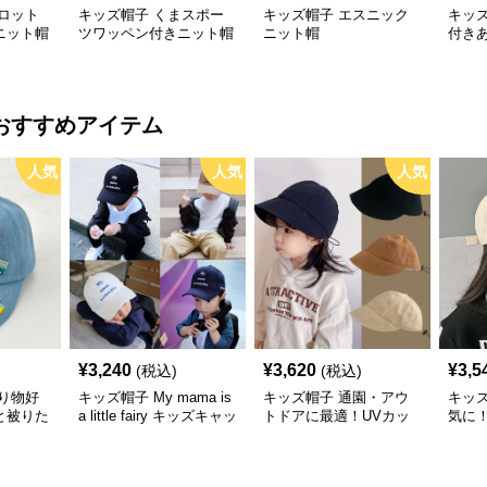
ロット
キッズ帽子 くまスポー
キッズ帽子 エスニック
キッ
ニット帽
ツワッペン付きニット帽
ニット帽
付き
おすすめアイテム
人気
人気
人気
¥
3,240
¥
3,620
¥
3,5
(税込)
(税込)
り物好
キッズ帽子 My mama is
キッズ帽子 通園・アウ
キッズ帽
と被りた
a little fairy キッズキャッ
トドアに最適！UVカッ
気に
物デコキ
プ｜ママへの愛をこめた
ト＆サイズ調整可能なキ
キャ
ット
遊び心キャップ【48–52
ッズアウトドアキャップ
＆軽
cm】