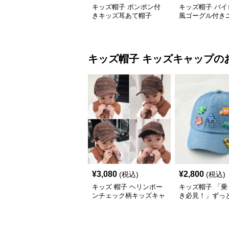
キッズ帽子 ポンポン付
キッズ帽子 パイ
きキッズ耳あて帽子
風ゴーグル付き
キッズ帽子
キッズキャップ
の
¥
3,080
¥
2,800
(税込)
(税込)
キッズ 帽子 ヘリンボー
キッズ帽子 「乗
ンチェック柄キッズキャ
き必見！」ずっ
ップ｜上質生地＆格子柄
がるキッズ乗り
で秋冬コーデにぴったり
ャップ｜チアハ