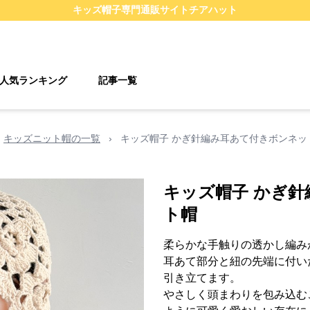
キッズ帽子
専門通販サイト
チアハット
人気ランキング
記事一覧
キッズニット帽の一覧
›
キッズ帽子 かぎ針編み耳あて付きボンネッ
キッズ帽子 かぎ
ト帽
柔らかな手触りの透かし編み
耳あて部分と紐の先端に付い
引き立てます。
やさしく頭まわりを包み込む