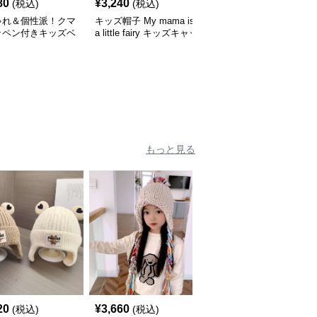
80
¥
3,240
¥
3,660
(税込)
(税込)
(税込)
ゃれ＆個性派！クマ
キッズ帽子 My mama is
キッズ帽子 紫外線＆風
ッペン付きキッズベ
a little fairy キッズキャッ
対策に最適！メッシュ×
｜48–58cm
プ｜ママへの愛をこめた
広つばのキッズアウトド
遊び心キャップ【48–52
アハット【55-58cm／6
cm】
～15歳】
もっと見る
20
¥
3,660
¥
3,300
(税込)
(税込)
(税込)