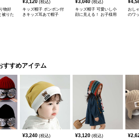
¥
3,120
¥
3,040
¥
4,5
(税込)
(税込)
り物好
キッズ帽子 ポンポン付
キッズ帽子 可愛いし小
おし
と被りた
きキッズ耳あて帽子
顔に見える！ お子様用
のワ
物デコキ
リボン付きバケットハッ
レー帽
ット
ト｜安心のあご紐付き
おすすめアイテム
¥
3,240
¥
3,120
¥
2,6
(税込)
(税込)