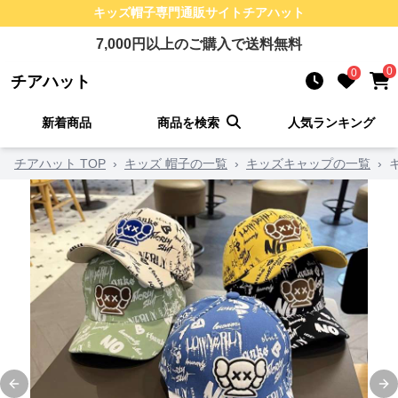
キッズ帽子
専門通販サイト
チアハット
7,000
円以上のご購入で送料無料
0
0
チアハット
新着商品
商品を検索
人気ランキング
チアハット TOP
›
キッズ 帽子の一覧
›
キッズキャップの一覧
›
Previous slide
Ne