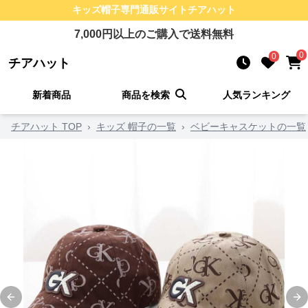
キッズ帽子
専門通販サイト
チアハット
7,000
円以上のご購入で送料無料
0
0
チアハット
新着商品
商品を検索
人気ランキング
チアハット TOP
›
キッズ 帽子の一覧
›
ベビーキャスケットの一覧
Previous slide
Ne