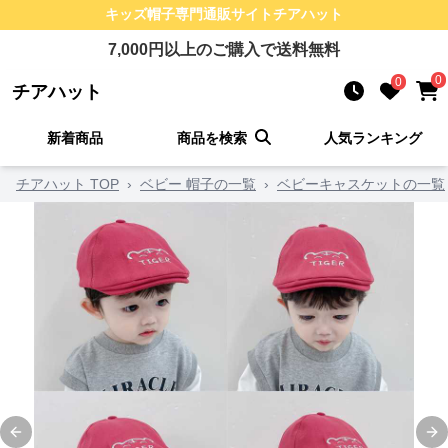
キッズ帽子
専門通販サイト
チアハット
7,000
円以上のご購入で送料無料
0
0
チアハット
新着商品
商品を検索
人気ランキング
チアハット TOP
›
ベビー 帽子の一覧
›
ベビーキャスケットの一覧
Previous slide
Ne