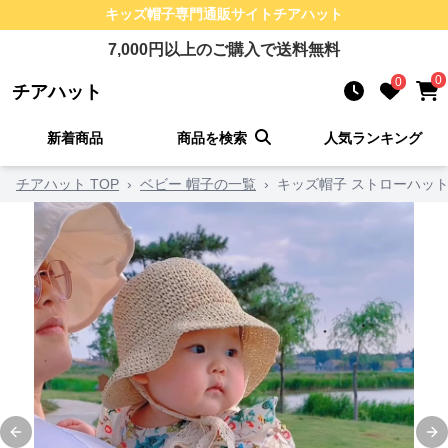
キッズ帽子
専門通販サイト
チアハット
7,000
円以上のご購入で送料無料
0
0
チアハット
新着商品
商品を検索
人気ランキング
チアハット TOP
›
ベビー 帽子の一覧
›
キッズ帽子 ストローハット
Previous slide
Ne