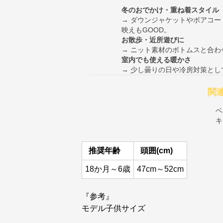
冬のおでかけ・重ね着スタイル
→ ダウンジャケットやボアコ
映えもGOOD。
お散歩・近所遊びに
→ ニット素材のボトムスと合
室内でも使える暖かさ
→ 少し曇りの日や冷房対策と
関
ベ
キ
推奨年齢
頭囲(cm)
18か月～6歳
47cm～52cm
『参考』
モデル子供サイズ