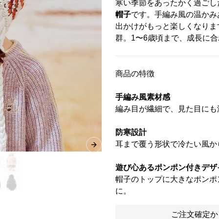
寒い季節をあったかく過ごし
帽子
です。手編み風の温かみ
出かけがもっと楽しくなりま
群。1〜6歳頃まで、成長に
商品の特徴
手編み風素材感
編み目が繊細で、見た目にも
防寒設計
耳まで覆う形状で冷たい風か
Next slide
遊び心あるポンポン付きデザ
帽子のトップに大きなポンポ
に。
ご注文確定か