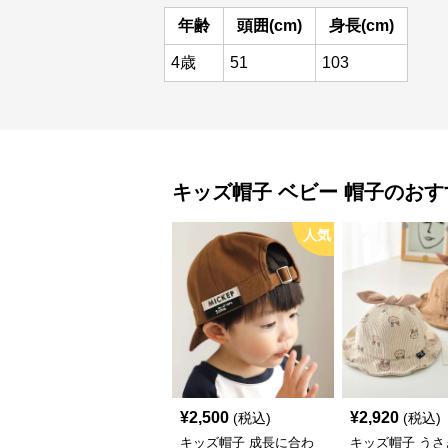
年齢
頭囲(cm)
身長(cm)
4歳
51
103
キッズ帽子
ベビー 帽子
のおす
人気
¥
2,500
¥
2,920
(税込)
(税込)
キッズ帽子 成長に合わ
キッズ帽子 うさ