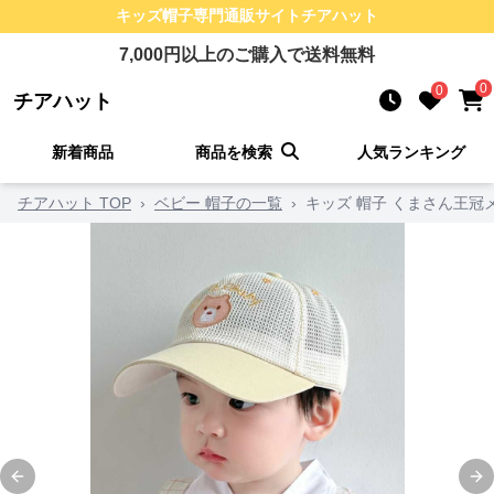
キッズ帽子
専門通販サイト
チアハット
7,000
円以上のご購入で送料無料
0
0
チアハット
新着商品
商品を検索
人気ランキング
チアハット TOP
›
ベビー 帽子の一覧
›
キッズ 帽子 くまさん王
Previous slide
Ne