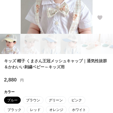
キッズ 帽子 くまさん王冠メッシュキャップ｜通気性抜群
＆かわいい刺繍ベビー～キッズ用
2,880
円
カラー
ブルー
ブラウン
グリーン
ピンク
ブラック
レッド
オレンジ
ホワイト