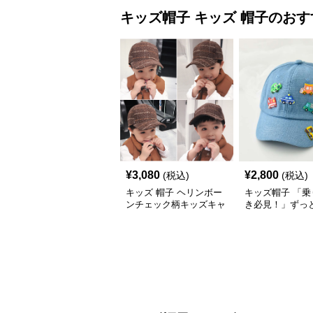
キッズ帽子
キッズ 帽子
のおす
¥
3,080
¥
2,800
(税込)
(税込)
キッズ 帽子 ヘリンボー
キッズ帽子 「乗
ンチェック柄キッズキャ
き必見！」ずっ
ップ｜上質生地＆格子柄
がるキッズ乗り
で秋冬コーデにぴったり
ャップ｜チアハ