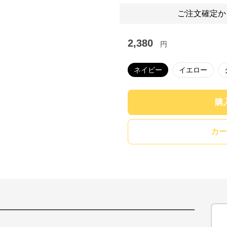
ご注文確定か
2,380
円
ネイビー
イエロー
購
カー