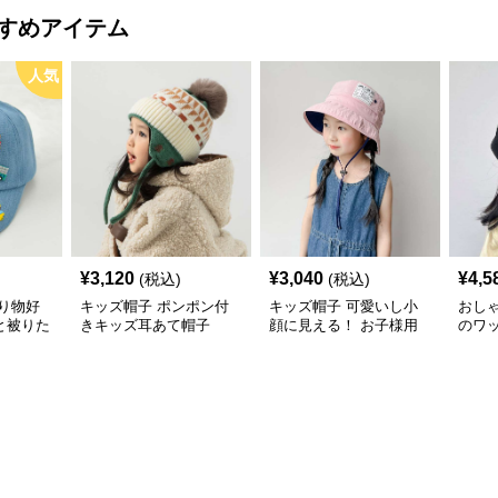
すめアイテム
人気
¥
3,120
¥
3,040
¥
4,5
(税込)
(税込)
り物好
キッズ帽子 ポンポン付
キッズ帽子 可愛いし小
おし
と被りた
きキッズ耳あて帽子
顔に見える！ お子様用
のワ
物デコキ
リボン付きバケットハッ
レー帽
ット
ト｜安心のあご紐付き