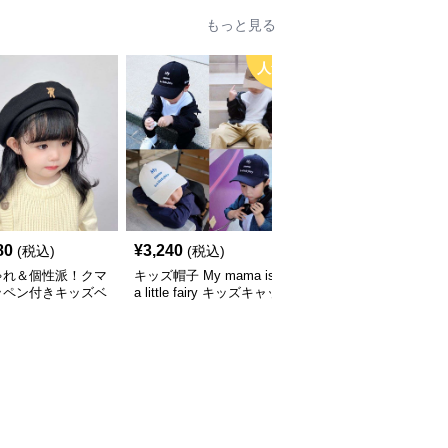
もっと見る
人気
80
¥
3,240
¥
3,660
(税込)
(税込)
(税込)
ゃれ＆個性派！クマ
キッズ帽子 My mama is
キッズ帽子 紫外線＆風
ッペン付きキッズベ
a little fairy キッズキャッ
対策に最適！メッシュ×
｜48–58cm
プ｜ママへの愛をこめた
広つばのキッズアウトド
遊び心キャップ【48–52
アハット【55-58cm／6
cm】
～15歳】