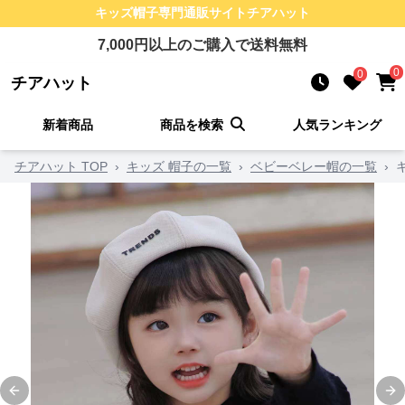
キッズ帽子
専門通販サイト
チアハット
7,000
円以上のご購入で送料無料
0
0
チアハット
新着商品
商品を検索
人気ランキング
チアハット TOP
›
キッズ 帽子の一覧
›
ベビーベレー帽の一覧
›
Previous slide
Ne