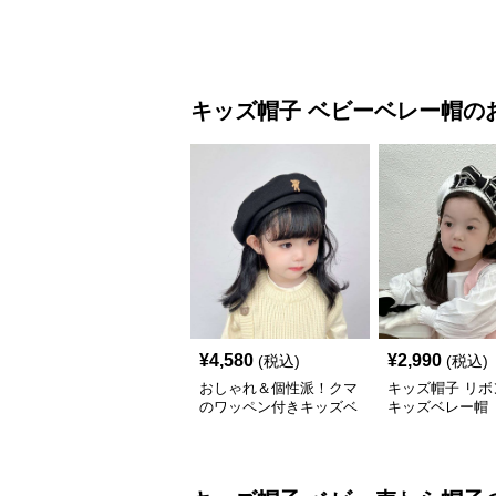
キッズ帽子
ベビーベレー帽
の
¥
4,580
¥
2,990
(税込)
(税込)
おしゃれ＆個性派！クマ
キッズ帽子 リボ
のワッペン付きキッズベ
キッズベレー帽
レー帽｜48–58cm