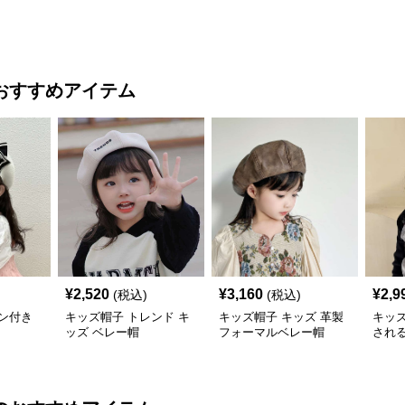
おすすめアイテム
¥
2,520
¥
3,160
¥
2,9
(税込)
(税込)
ン付き
キッズ帽子 トレンド キ
キッズ帽子 キッズ 革製
キッ
ッズ ベレー帽
フォーマルベレー帽
され