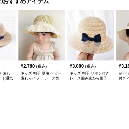
のおすすめアイテム
¥
2,780
¥
3,080
¥
3,1
(税込)
(税込)
 麦わ
キッズ 帽子 夏用 ベビー
キッズ 帽子 リボン付き
🌸 
）｜通気
麦わらハット レース飾
レース編み麦わら帽子｜
付き
様／つば
り付き｜通気性◎＆日よ
透かしレース×リボンア
ト（7
け仕様
クセント
50cm