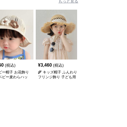
もっと見る
60
¥
3,460
¥
3,040
(税込)
(税込)
(税込)
ベビー帽子 お花飾り
🌾 キッズ帽子 ふんわり
🌾 ふんわりフリンジ飾
 ベビー麦わらハッ
フリンジ飾り 子ども用
り 子ども用麦わらハッ
ヶ月〜2歳／46-
麦わらハット（46-54cm
ト（46-54cm／ベビー～
）
／ベビー～キッズ）
キッズ）