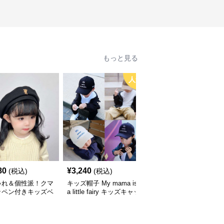
もっと見る
人気
80
¥
3,240
¥
3,660
(税込)
(税込)
(税込)
ゃれ＆個性派！クマ
キッズ帽子 My mama is
キッズ帽子 紫外線＆風
ッペン付きキッズベ
a little fairy キッズキャッ
対策に最適！メッシュ×
｜48–58cm
プ｜ママへの愛をこめた
広つばのキッズアウトド
遊び心キャップ【48–52
アハット【55-58cm／6
cm】
～15歳】