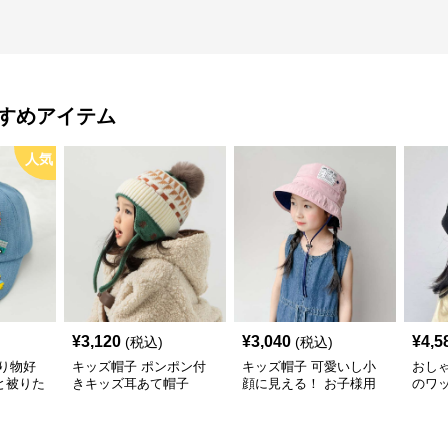
すめアイテム
人気
¥
3,120
¥
3,040
¥
4,5
(税込)
(税込)
り物好
キッズ帽子 ポンポン付
キッズ帽子 可愛いし小
おし
と被りた
きキッズ耳あて帽子
顔に見える！ お子様用
のワ
物デコキ
リボン付きバケットハッ
レー帽
ット
ト｜安心のあご紐付き