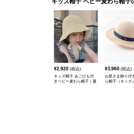
キッズ帽子
ベビー麦わら帽子
¥
2,920
¥
3,960
(税込)
(税込)
キッズ帽子 あごひも付
お星さま飾り付き
きベビー麦わら帽子｜夏
ら帽子（キッズ
のおすすめ定番【2サイ
性・水洗い可仕
ズ：S／M】
広デザイン