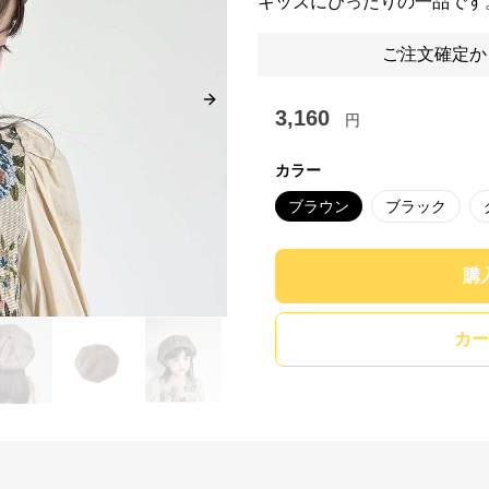
キッズにぴったりの一品です
ご注文確定か
Next slide
3,160
円
カラー
ブラウン
ブラック
購
カー