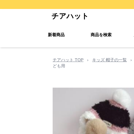
チアハット
新着商品
商品を検索
チアハット TOP
›
キッズ 帽子の一覧
›
ども用