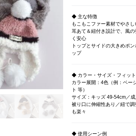
◆ 主な特徴
もこもこファー素材でやさし
耳あて＆紐付き設計で、風の
く安心
トップとサイドの大きめポン
ップ
◆ カラー・サイズ・フィッ
カラー展開：4色（例：ベー
ト 等）
サイズ：キッズ 49-54cm／成人
被り口に伸縮性あり／紐で調
も楽々
◆ 使用シーン例