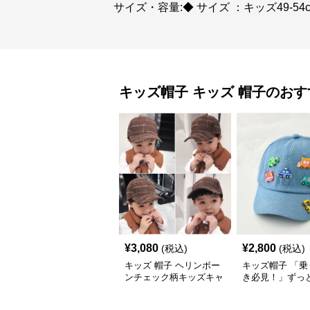
サイズ・容量:◆ サイズ ：キッズ49-54cm
キッズ帽子
キッズ 帽子
のおす
¥
3,080
¥
2,800
(税込)
(税込)
キッズ 帽子 ヘリンボー
キッズ帽子 「乗
ンチェック柄キッズキャ
き必見！」ずっ
ップ｜上質生地＆格子柄
がるキッズ乗り
で秋冬コーデにぴったり
ャップ｜チアハ