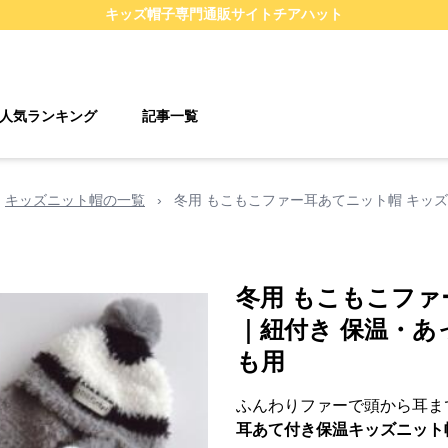
キッズ帽子
専門通販サイト
チアハット
人気ランキング
記事一覧
キッズニット帽の一覧
›
冬用 もこもこファー耳あてニット帽 キッズ｜
冬用 もこもこファ
｜紐付き 保温・あった
も用
ふんわりファーで頭から耳ま
耳あて付き保温キッズニット