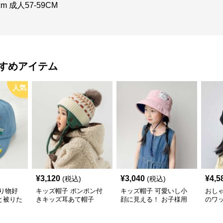
 成人57-59CM
すめアイテム
人気
¥
3,120
¥
3,040
¥
4,5
(税込)
(税込)
り物好
キッズ帽子 ポンポン付
キッズ帽子 可愛いし小
おし
と被りた
きキッズ耳あて帽子
顔に見える！ お子様用
のワ
物デコキ
リボン付きバケットハッ
レー帽
ット
ト｜安心のあご紐付き