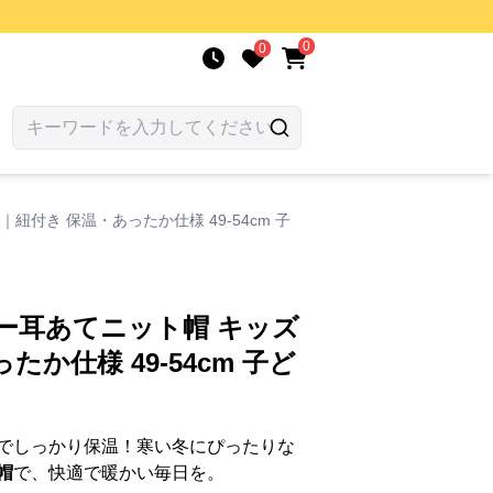
0
0
紐付き 保温・あったか仕様 49-54cm 子
ー耳あてニット帽 キッズ
か仕様 49-54cm 子ど
でしっかり保温！寒い冬にぴったりな
帽
で、快適で暖かい毎日を。