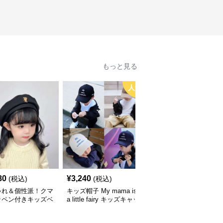
もっと見る
人気
80
¥
3,240
¥
3,660
(税込)
(税込)
(税込)
ゃれ＆個性派！クマ
キッズ帽子 My mama is
キッズ帽子 紫外線＆風
ッペン付きキッズベ
a little fairy キッズキャッ
対策に最適！メッシュ×
｜48–58cm
プ｜ママへの愛をこめた
広つばのキッズアウトド
遊び心キャップ【48–52
アハット【55-58cm／6