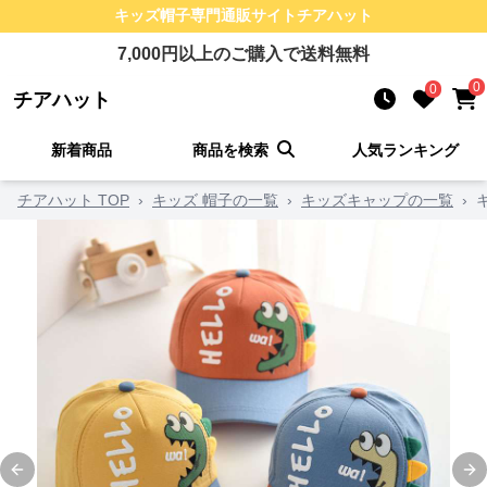
キッズ帽子
専門通販サイト
チアハット
7,000
円以上のご購入で送料無料
0
0
チアハット
新着商品
商品を検索
人気ランキング
チアハット TOP
›
キッズ 帽子の一覧
›
キッズキャップの一覧
›
Previous slide
Ne