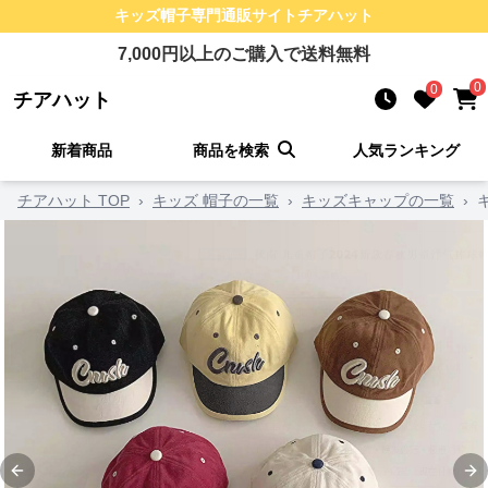
キッズ帽子
専門通販サイト
チアハット
7,000
円以上のご購入で送料無料
0
0
チアハット
新着商品
商品を検索
人気ランキング
チアハット TOP
›
キッズ 帽子の一覧
›
キッズキャップの一覧
›
Previous slide
Ne