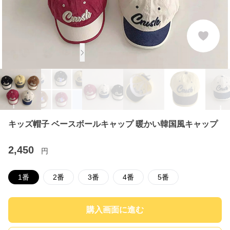
キッズ帽子 ベースボールキャップ 暖かい韓国風キャップ
2,450
円
1番
2番
3番
4番
5番
購入画面に進む