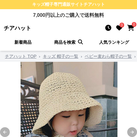
キッズ帽子
専門通販サイト
チアハット
7,000
円以上のご購入で送料無料
0
0
チアハット
新着商品
商品を検索
人気ランキング
チアハット TOP
›
キッズ 帽子の一覧
›
ベビー麦わら帽子の一覧
›
Previous slide
Ne