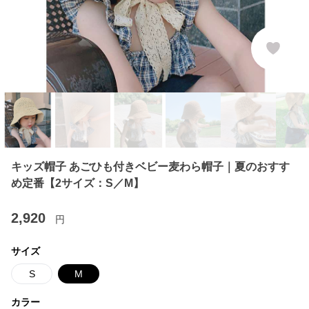
キッズ帽子 あごひも付きベビー麦わら帽子｜夏のおすす
め定番【2サイズ：S／M】
2,920
円
サイズ
S
M
カラー