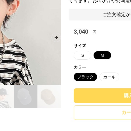
守ります。お出かけや公園遊
ご注文確定か
3,040
円
Next slide
サイズ
S
M
カラー
ブラック
カーキ
購
カー