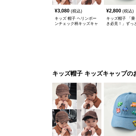
¥
3,080
¥
2,800
(税込)
(税込)
キッズ 帽子 ヘリンボー
キッズ帽子 「乗
ンチェック柄キッズキャ
き必見！」ずっ
ップ｜上質生地＆格子柄
がるキッズ乗り
で秋冬コーデにぴったり
ャップ｜チアハ
キッズ帽子
キッズキャップ
の