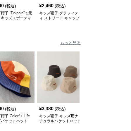
40
¥
2,460
¥
2,500
(税込)
(税込)
(税込)
子 “Dolphin”で元
キッズ帽子 グラフィテ
キッズ帽子 こんなに子
！キッズスポーティ
ィ ストリート キャップ
供に似合うアートキャッ
ップ｜サイズ調整可
プは他にある！？ キッ
量設計
ズ落書き風アートキャッ
プ｜個性派キッズに大人
気
もっと見る
40
¥
3,380
¥
3,540
(税込)
(税込)
(税込)
子 Colorful Life
キッズ帽子 キッズ用ナ
キッズ帽子 キッズ向け
ズバケットハット
チュラルバケットハット
ワンポイントバケットハ
ット