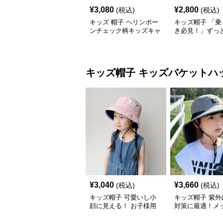
¥
3,080
¥
2,800
(税込)
(税込)
キッズ 帽子 ヘリンボー
キッズ帽子 「乗
ンチェック柄キッズキャ
き必見！」ずっ
ップ｜上質生地＆格子柄
がるキッズ乗り
で秋冬コーデにぴったり
ャップ｜チアハ
キッズ帽子
キッズバケットハ
¥
3,040
¥
3,660
(税込)
(税込)
キッズ帽子 可愛いし小
キッズ帽子 紫外
顔に見える！ お子様用
対策に最適！メ
リボン付きバケットハッ
広つばのキッズ
ト｜安心のあご紐付き
アハット【55-58