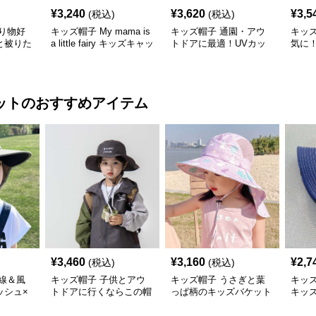
¥
3,240
¥
3,620
¥
3,5
(税込)
(税込)
り物好
キッズ帽子 My mama is
キッズ帽子 通園・アウ
キッズ帽
と被りた
a little fairy キッズキャッ
トドアに最適！UVカッ
気に
物デコキ
プ｜ママへの愛をこめた
ト＆サイズ調整可能なキ
キャ
ット
遊び心キャップ【48–52
ッズアウトドアキャップ
＆軽
cm】
ット
のおすすめアイテム
¥
3,460
¥
3,160
¥
2,7
(税込)
(税込)
線＆風
キッズ帽子 子供とアウ
キッズ帽子 うさぎと葉
キッズ帽
ッシュ×
トドアに行くならこの帽
っぱ柄のキッズバケット
キッ
アウトド
子が必須！ チアハット
ハット
cm／6
一押しのキッズアウトド