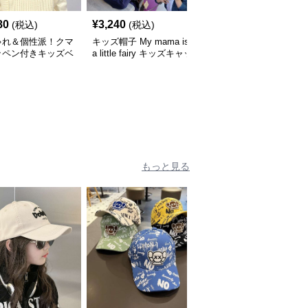
80
¥
3,240
¥
3,660
(税込)
(税込)
(税込)
ゃれ＆個性派！クマ
キッズ帽子 My mama is
キッズ帽子 紫外線＆風
ッペン付きキッズベ
a little fairy キッズキャッ
対策に最適！メッシュ×
｜48–58cm
プ｜ママへの愛をこめた
広つばのキッズアウトド
遊び心キャップ【48–52
アハット【55-58cm／6
cm】
～15歳】
もっと見る