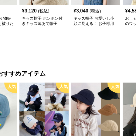
¥
3,120
¥
3,040
¥
4,5
(税込)
(税込)
り物好
キッズ帽子 ポンポン付
キッズ帽子 可愛いし小
おし
と被りた
きキッズ耳あて帽子
顔に見える！ お子様用
のワ
物デコキ
リボン付きバケットハッ
レー帽
ット
ト｜安心のあご紐付き
おすすめアイテム
人気
人気
人気