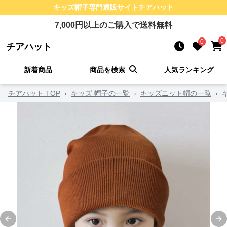
キッズ帽子
専門通販サイト
チアハット
7,000
円以上のご購入で送料無料
0
0
チアハット
新着商品
商品を検索
人気ランキング
チアハット TOP
›
キッズ 帽子の一覧
›
キッズニット帽の一覧
›
Previous slide
Ne