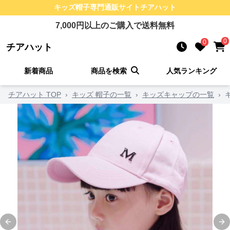
キッズ帽子
専門通販サイト
チアハット
7,000
円以上のご購入で送料無料
0
0
チアハット
新着商品
商品を検索
人気ランキング
チアハット TOP
›
キッズ 帽子の一覧
›
キッズキャップの一覧
›
Previous slide
Ne