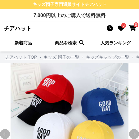
キッズ帽子
専門通販サイト
チアハット
7,000
円以上のご購入で送料無料
0
0
チアハット
新着商品
商品を検索
人気ランキング
チアハット TOP
›
キッズ 帽子の一覧
›
キッズキャップの一覧
›
Previous slide
Ne