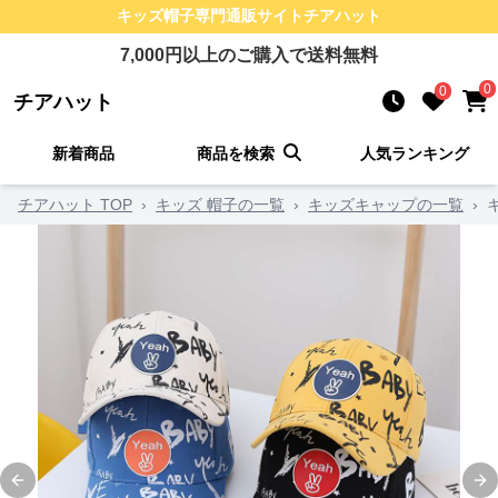
キッズ帽子
専門通販サイト
チアハット
7,000
円以上のご購入で送料無料
0
0
チアハット
新着商品
商品を検索
人気ランキング
チアハット TOP
›
キッズ 帽子の一覧
›
キッズキャップの一覧
›
Previous slide
Ne