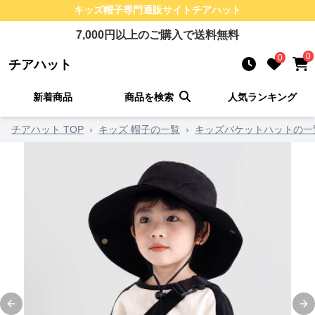
キッズ帽子
専門通販サイト
チアハット
7,000
円以上のご購入で送料無料
0
0
チアハット
新着商品
商品を検索
人気ランキング
チアハット TOP
›
キッズ 帽子の一覧
›
キッズバケットハットの一
Previous slide
Ne