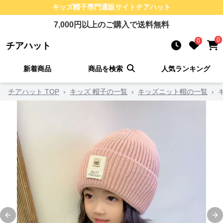
キッズ帽子
専門通販サイト
チアハット
7,000
円以上のご購入で送料無料
0
0
チアハット
新着商品
商品を検索
人気ランキング
チアハット TOP
›
キッズ 帽子の一覧
›
キッズニット帽の一覧
›
Previous slide
Ne