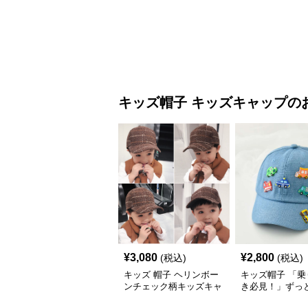
ップ｜上質生地＆格子柄
がるキッズ乗り
で秋冬コーデにぴったり
ャップ｜チアハ
キッズ帽子
キッズキャップ
の
¥
3,080
¥
2,800
(税込)
(税込)
キッズ 帽子 ヘリンボー
キッズ帽子 「乗
ンチェック柄キッズキャ
き必見！」ずっ
ップ｜上質生地＆格子柄
がるキッズ乗り