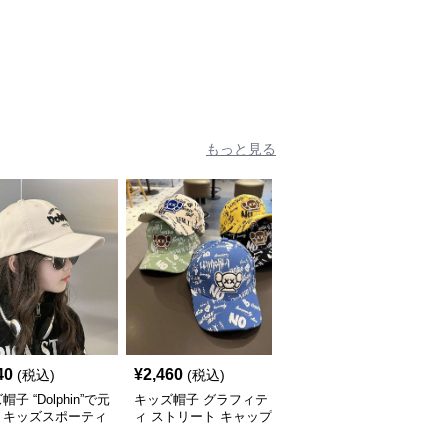
｜48–58cm
プ｜ママへの愛をこめた
広つばのキッズアウトド
遊び心キャップ【48–52
アハット【55-58cm／6
cm】
～15歳】
もっと見る
40
¥
2,460
¥
2,500
(税込)
(税込)
(税込)
子 “Dolphin”で元
キッズ帽子 グラフィテ
キッズ帽子 こんなに子
！キッズスポーティ
ィ ストリート キャップ
供に似合うアートキャッ
ップ｜サイズ調整可
プは他にある！？ キッ