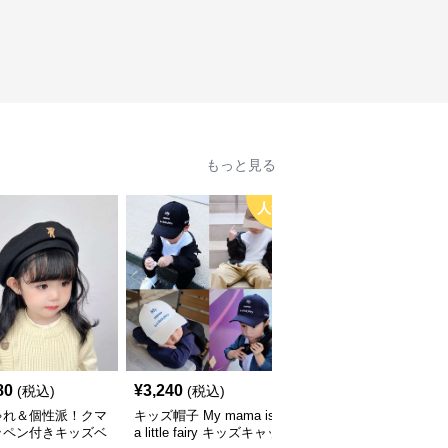
もっと見る
人気
80
¥
3,240
¥
3,660
(税込)
(税込)
(税込)
ゃれ＆個性派！クマ
キッズ帽子 My mama is
キッズ帽子 紫外線＆風
ッペン付きキッズベ
a little fairy キッズキャッ
対策に最適！メッシュ×