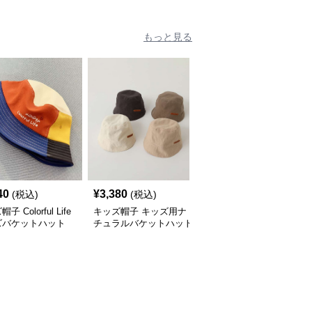
量設計
ズ落書き風アートキャッ
プ｜個性派キッズに大人
気
もっと見る
40
¥
3,380
¥
3,540
(税込)
(税込)
(税込)
子 Colorful Life
キッズ帽子 キッズ用ナ
キッズ帽子 キッズ向け
ズバケットハット
チュラルバケットハット
ワンポイントバケットハ
ット