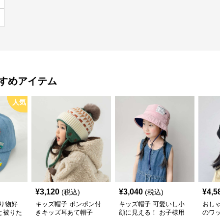
すめアイテム
人気
¥
3,120
¥
3,040
¥
4,5
(税込)
(税込)
り物好
キッズ帽子 ポンポン付
キッズ帽子 可愛いし小
おし
と被りた
きキッズ耳あて帽子
顔に見える！ お子様用
のワ