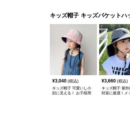
で秋冬コーデにぴったり
ャップ｜チアハ
キッズ帽子
キッズバケットハ
¥
3,040
¥
3,660
(税込)
(税込)
キッズ帽子 可愛いし小
キッズ帽子 紫外
顔に見える！ お子様用
対策に最適！メ
リボン付きバケットハッ
広つばのキッズ
ト｜安心のあご紐付き
アハット【55-58
～15歳】