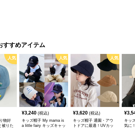
物デコキ
リボン付きバケットハッ
レー帽
ット
ト｜安心のあご紐付き
おすすめアイテム
人気
人気
人気
¥
3,240
¥
3,620
¥
3,5
(税込)
(税込)
り物好
キッズ帽子 My mama is
キッズ帽子 通園・アウ
キッズ帽
と被りた
a little fairy キッズキャッ
トドアに最適！UVカッ
気に
物デコキ
プ｜ママへの愛をこめた
ト＆サイズ調整可能なキ
キャ