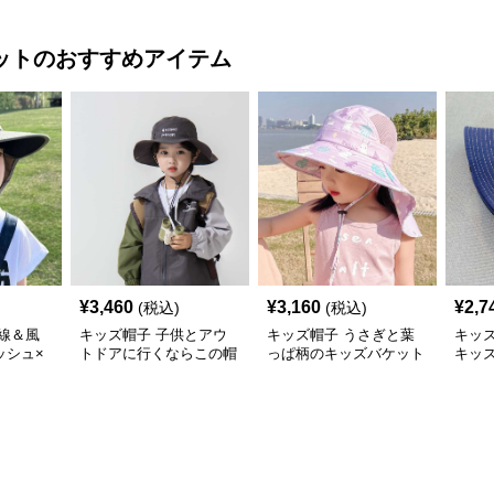
ット
遊び心キャップ【48–52
ッズアウトドアキャップ
＆軽
cm】
ット
のおすすめアイテム
¥
3,460
¥
3,160
¥
2,7
(税込)
(税込)
線＆風
キッズ帽子 子供とアウ
キッズ帽子 うさぎと葉
キッズ帽
ッシュ×
トドアに行くならこの帽
っぱ柄のキッズバケット
キッ
アウトド
子が必須！ チアハット
ハット
cm／6
一押しのキッズアウトド
アバケットハット