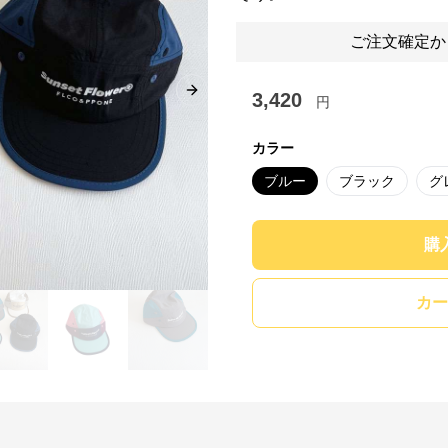
ご注文確定か
3,420
Next slide
円
カラー
ブルー
ブラック
グ
購
カー