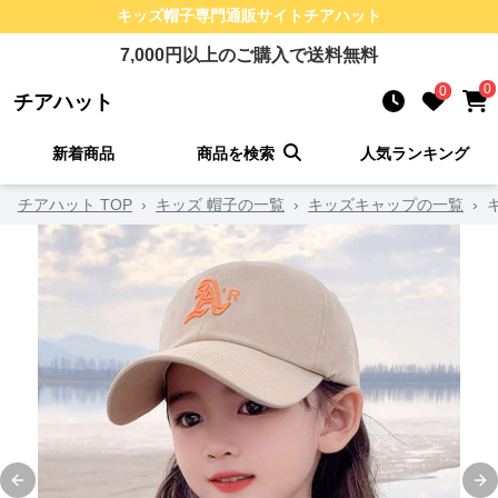
キッズ帽子
専門通販サイト
チアハット
7,000
円以上のご購入で送料無料
0
0
チアハット
新着商品
商品を検索
人気ランキング
チアハット TOP
›
キッズ 帽子の一覧
›
キッズキャップの一覧
›
Previous slide
Ne