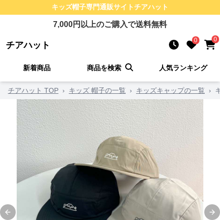
キッズ帽子
専門通販サイト
チアハット
7,000
円以上のご購入で送料無料
0
0
チアハット
新着商品
商品を検索
人気ランキング
チアハット TOP
›
キッズ 帽子の一覧
›
キッズキャップの一覧
›
Previous slide
Ne