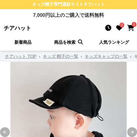
キッズ帽子
専門通販サイト
チアハット
7,000
円以上のご購入で送料無料
0
0
チアハット
新着商品
商品を検索
人気ランキング
チアハット TOP
›
キッズ 帽子の一覧
›
キッズキャップの一覧
›
Previous slide
Ne