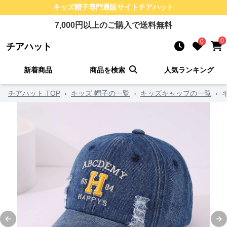
キッズ帽子
専門通販サイト
チアハット
7,000
円以上のご購入で送料無料
0
0
チアハット
新着商品
商品を検索
人気ランキング
チアハット TOP
›
キッズ 帽子の一覧
›
キッズキャップの一覧
›
Previous slide
Ne