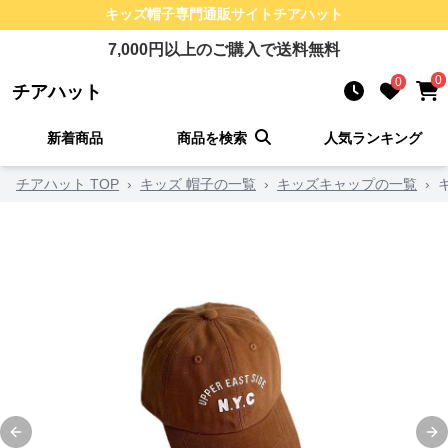
キッズ帽子
専門通販サイト
チアハット
7,000
円以上のご購入で送料無料
0
0
チアハット
新着商品
商品を検索
人気ランキング
チアハット TOP
›
キッズ 帽子の一覧
›
キッズキャップの一覧
›
Previous slide
Ne