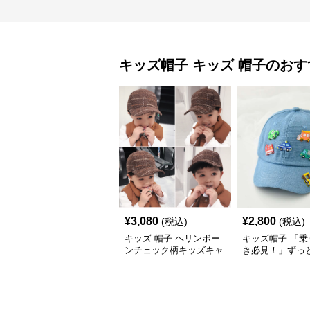
キッズ帽子
キッズ 帽子
のおす
¥
3,080
¥
2,800
(税込)
(税込)
キッズ 帽子 ヘリンボー
キッズ帽子 「乗
ンチェック柄キッズキャ
き必見！」ずっ
ップ｜上質生地＆格子柄
がるキッズ乗り
で秋冬コーデにぴったり
ャップ｜チアハ