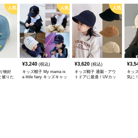
人気
人気
人気
¥
3,240
¥
3,620
¥
3,5
(税込)
(税込)
り物好
キッズ帽子 My mama is
キッズ帽子 通園・アウ
キッズ帽
と被りた
a little fairy キッズキャッ
トドアに最適！UVカッ
気に
物デコキ
プ｜ママへの愛をこめた
ト＆サイズ調整可能なキ
キャ
ット
遊び心キャップ【48–52
ッズアウトドアキャップ
＆軽
cm】