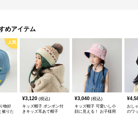
すめアイテム
人気
¥
3,120
¥
3,040
¥
4,5
(税込)
(税込)
り物好
キッズ帽子 ポンポン付
キッズ帽子 可愛いし小
おし
と被りた
きキッズ耳あて帽子
顔に見える！ お子様用
のワ
物デコキ
リボン付きバケットハッ
レー帽
ット
ト｜安心のあご紐付き