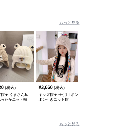
もっと見る
20
¥
3,660
¥
3,300
(税込)
(税込)
(税込)
ズ帽子 くまさん耳
キッズ帽子 子供用 ポン
キッズ帽子 冬のお出か
あったかニット帽
ポン付きニット帽
けに最適！ケーブル編み
イヤーフラップ付きキッ
ズニット帽【48–54cm／
2〜8歳】
もっと見る