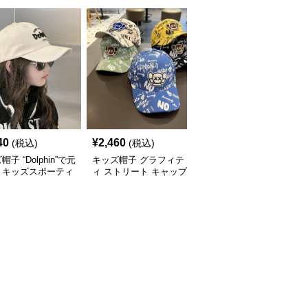
40
¥
2,460
¥
2,500
(税込)
(税込)
(税込)
子 “Dolphin”で元
キッズ帽子 グラフィテ
キッズ帽子 こんなに子
！キッズスポーティ
ィ ストリート キャップ
供に似合うアートキャッ
ップ｜サイズ調整可
プは他にある！？ キッ
量設計
ズ落書き風アートキャッ
プ｜個性派キッズに大人
気