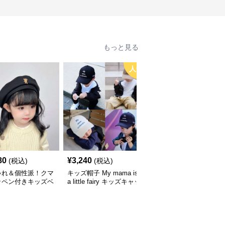
もっと見る
人気
80
¥
3,240
¥
3,660
(税込)
(税込)
(税込)
ゃれ＆個性派！クマ
キッズ帽子 My mama is
キッズ帽子 紫外線＆風
ッペン付きキッズベ
a little fairy キッズキャッ
対策に最適！メッシュ×
｜48–58cm
プ｜ママへの愛をこめた
広つばのキッズアウトド
遊び心キャップ【48–52
アハット【55-58cm／6
cm】
～15歳】