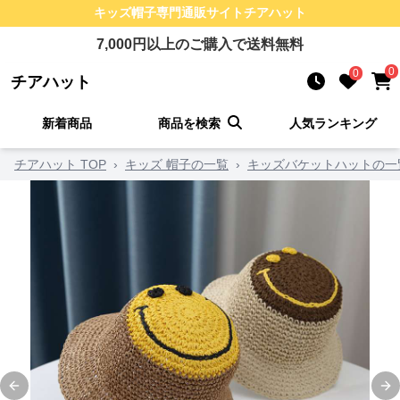
キッズ帽子
専門通販サイト
チアハット
7,000
円以上のご購入で送料無料
0
0
チアハット
新着商品
商品を検索
人気ランキング
チアハット TOP
›
キッズ 帽子の一覧
›
キッズバケットハットの一
Previous slide
Ne