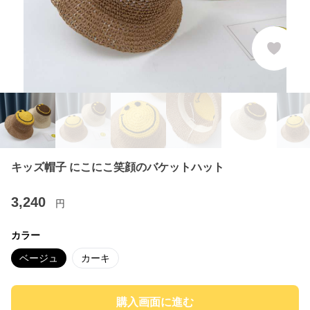
キッズ帽子 にこにこ笑顔のバケットハット
3,240
円
カラー
ベージュ
カーキ
購入画面に進む