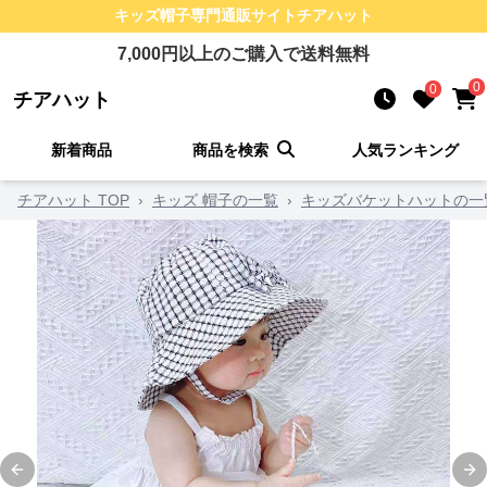
キッズ帽子
専門通販サイト
チアハット
7,000
円以上のご購入で送料無料
0
0
チアハット
新着商品
商品を検索
人気ランキング
チアハット TOP
›
キッズ 帽子の一覧
›
キッズバケットハットの一
Previous slide
Ne