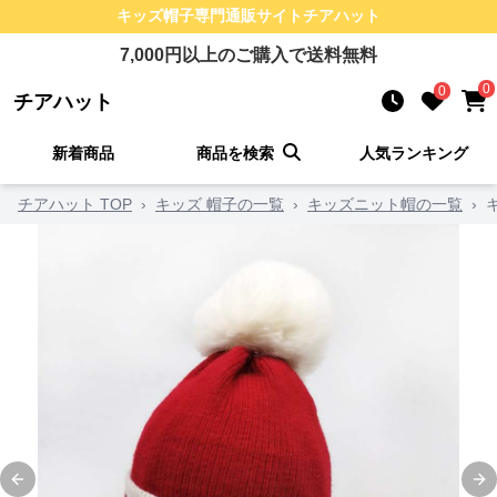
キッズ帽子
専門通販サイト
チアハット
7,000
円以上のご購入で送料無料
0
0
チアハット
新着商品
商品を検索
人気ランキング
チアハット TOP
›
キッズ 帽子の一覧
›
キッズニット帽の一覧
›
Previous slide
Ne