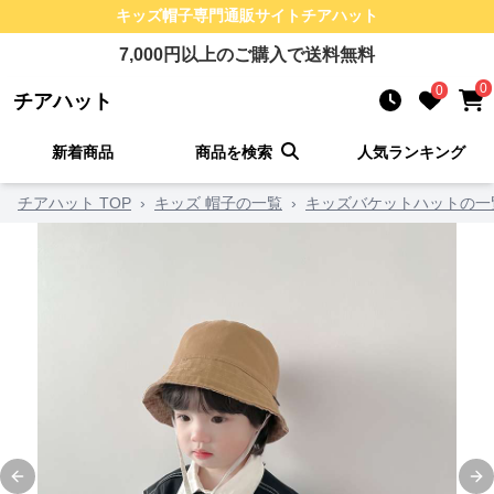
キッズ帽子
専門通販サイト
チアハット
7,000
円以上のご購入で送料無料
0
0
チアハット
新着商品
商品を検索
人気ランキング
チアハット TOP
›
キッズ 帽子の一覧
›
キッズバケットハットの一
Previous slide
Ne