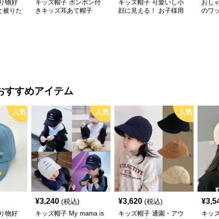
り物好
キッズ帽子 ポンポン付
キッズ帽子 可愛いし小
おし
と被りた
きキッズ耳あて帽子
顔に見える！ お子様用
のワ
物デコキ
リボン付きバケットハッ
レー帽
ット
ト｜安心のあご紐付き
おすすめアイテム
人気
人気
人気
¥
3,240
¥
3,620
¥
3,5
(税込)
(税込)
り物好
キッズ帽子 My mama is
キッズ帽子 通園・アウ
キッズ帽