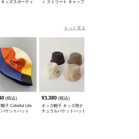
！キッズスポーティ
ィ ストリート キャップ
供に似合うアートキャッ
ップ｜サイズ調整可
プは他にある！？ キッ
量設計
ズ落書き風アートキャッ
プ｜個性派キッズに大人
気
もっと見る
40
¥
3,380
¥
3,540
(税込)
(税込)
(税込)
子 Colorful Life
キッズ帽子 キッズ用ナ
キッズ帽子 キッズ向け
ズバケットハット
チュラルバケットハット
ワンポイントバケットハ
ット