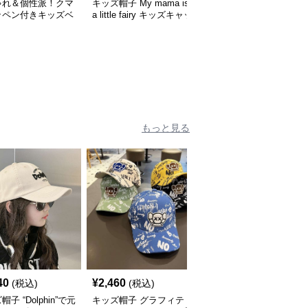
ゃれ＆個性派！クマ
キッズ帽子 My mama is
キッズ帽子 紫外線＆風
ッペン付きキッズベ
a little fairy キッズキャッ
対策に最適！メッシュ×
｜48–58cm
プ｜ママへの愛をこめた
広つばのキッズアウトド
遊び心キャップ【48–52
アハット【55-58cm／6
cm】
～15歳】
もっと見る
40
¥
2,460
¥
2,500
(税込)
(税込)
(税込)
子 “Dolphin”で元
キッズ帽子 グラフィテ
キッズ帽子 こんなに子