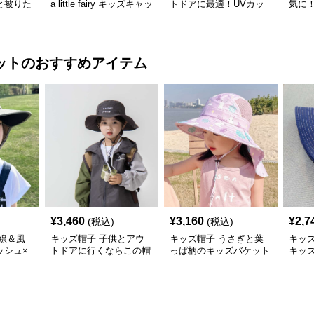
と被りた
a little fairy キッズキャッ
トドアに最適！UVカッ
気に
物デコキ
プ｜ママへの愛をこめた
ト＆サイズ調整可能なキ
キャ
ット
遊び心キャップ【48–52
ッズアウトドアキャップ
＆軽
cm】
ット
のおすすめアイテム
¥
3,460
¥
3,160
¥
2,7
(税込)
(税込)
線＆風
キッズ帽子 子供とアウ
キッズ帽子 うさぎと葉
キッズ帽
ッシュ×
トドアに行くならこの帽
っぱ柄のキッズバケット
キッ
アウトド
子が必須！ チアハット
ハット
cm／6
一押しのキッズアウトド
アバケットハット