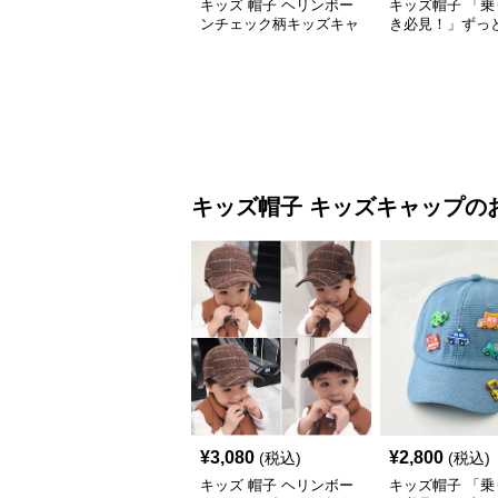
キッズ 帽子 ヘリンボー
キッズ帽子 「乗
ンチェック柄キッズキャ
き必見！」ずっ
ップ｜上質生地＆格子柄
がるキッズ乗り
で秋冬コーデにぴったり
ャップ｜チアハ
キッズ帽子
キッズキャップ
の
¥
3,080
¥
2,800
(税込)
(税込)
キッズ 帽子 ヘリンボー
キッズ帽子 「乗