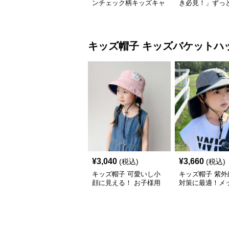
ンチェック柄キッズキャ
き必見！」ずっ
ップ｜上質生地＆格子柄
がるキッズ乗り
で秋冬コーデにぴったり
ャップ｜チアハ
キッズ帽子
キッズバケットハ
¥
3,040
¥
3,660
(税込)
(税込)
キッズ帽子 可愛いし小
キッズ帽子 紫外
顔に見える！ お子様用
対策に最適！メ
リボン付きバケットハッ
広つばのキッズ
ト｜安心のあご紐付き
アハット【55-58
～15歳】