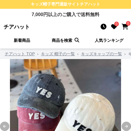
キッズ帽子
専門通販サイト
チアハット
7,000
円以上のご購入で送料無料
0
0
チアハット
新着商品
商品を検索
人気ランキング
チアハット TOP
›
キッズ 帽子の一覧
›
キッズキャップの一覧
›
Previous slide
Ne