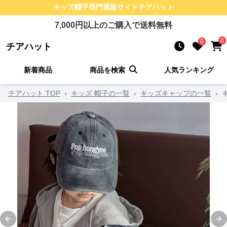
キッズ帽子
専門通販サイト
チアハット
7,000
円以上のご購入で送料無料
0
0
チアハット
新着商品
商品を検索
人気ランキング
チアハット TOP
›
キッズ 帽子の一覧
›
キッズキャップの一覧
›
Previous slide
Ne