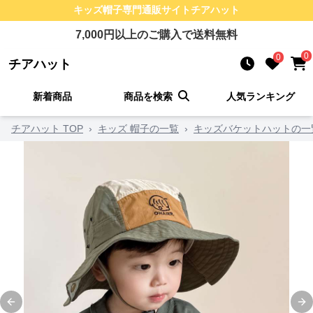
キッズ帽子
専門通販サイト
チアハット
7,000
円以上のご購入で送料無料
0
0
チアハット
新着商品
商品を検索
人気ランキング
チアハット TOP
›
キッズ 帽子の一覧
›
キッズバケットハットの一
Previous slide
Ne