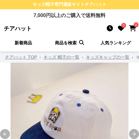
キッズ帽子
専門通販サイト
チアハット
7,000
円以上のご購入で送料無料
0
0
チアハット
新着商品
商品を検索
人気ランキング
チアハット TOP
›
キッズ 帽子の一覧
›
キッズキャップの一覧
›
Previous slide
Ne