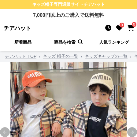
キッズ帽子
専門通販サイト
チアハット
7,000
円以上のご購入で送料無料
0
0
チアハット
新着商品
商品を検索
人気ランキング
チアハット TOP
›
キッズ 帽子の一覧
›
キッズキャップの一覧
›
Previous slide
Ne