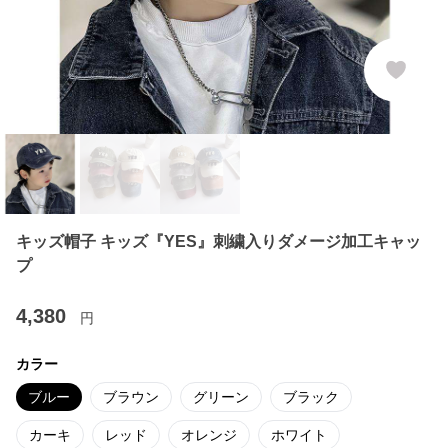
キッズ帽子 キッズ『YES』刺繍入りダメージ加工キャッ
プ
4,380
円
カラー
ブルー
ブラウン
グリーン
ブラック
カーキ
レッド
オレンジ
ホワイト