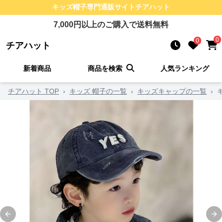
キッズ帽子
専門通販サイト
チアハット
7,000
円以上のご購入で送料無料
0
0
チアハット
新着商品
商品を検索
人気ランキング
チアハット TOP
›
キッズ 帽子の一覧
›
キッズキャップの一覧
›
Previous slide
Ne