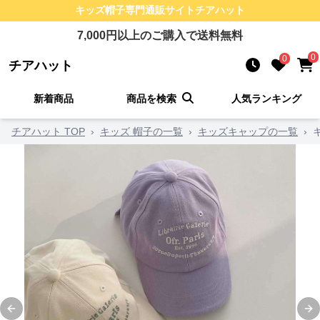
キッズ帽子
専門通販サイト
チアハット
7,000
円以上のご購入で送料無料
0
0
チアハット
新着商品
商品を検索
人気ランキング
チアハット TOP
›
キッズ 帽子の一覧
›
キッズキャップの一覧
›
Previous slide
Ne